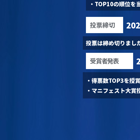
・TOP10の順位を
20
投票締切
投票は締め切りまし
受賞者発表
・得票数TOP3を授
・マニフェスト大賞授賞