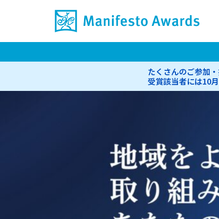
内
容
を
ス
キ
たくさんのご参加・
ッ
受賞該当者には10
プ